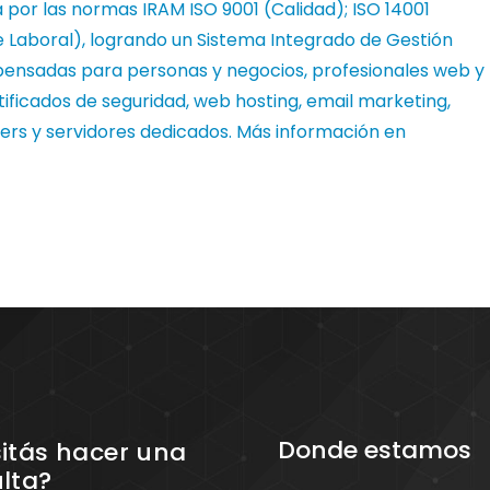
 por las normas IRAM ISO 9001 (Calidad); ISO 14001
 Laboral), logrando un Sistema Integrado de Gestión
s pensadas para personas y negocios, profesionales web y
tificados de seguridad, web hosting, email marketing,
ers y servidores dedicados. Más información en
Donde estamos
itás hacer una
lta?