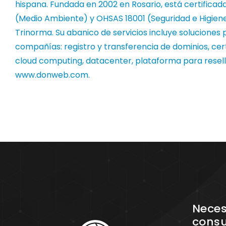
hispana. Fundada en 2002 en Rosario, está certificada
(Medio Ambiente) y OHSAS 18001 (Seguridad e Higiene
Trinorma. Su abanico de servicios incluye solucione
compañías: registro y transferencia de dominios, cer
cloud computing, datacenter, plataforma para resell
www.donweb.com
.
Neces
consu