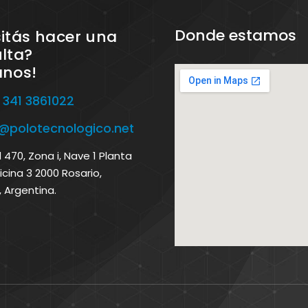
Donde estamos
itás hacer una
lta?
anos!
 341 3861022
o@polotecnologico.net
470, Zona i, Nave 1 Planta
icina 3 2000 Rosario,
, Argentina.