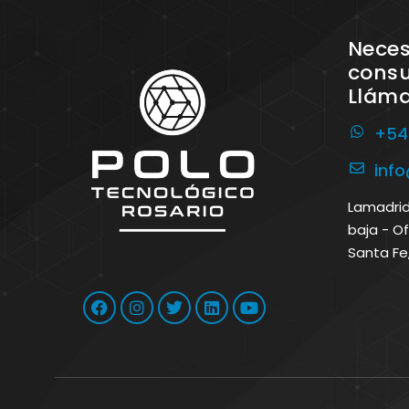
Neces
consu
Llám
+54
inf
Lamadrid 
baja - Of
Santa Fe