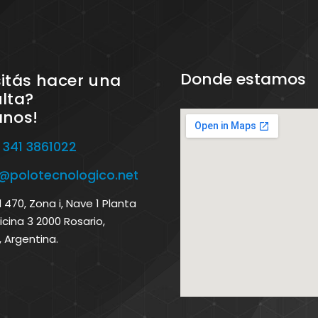
Donde estamos
itás hacer una
lta?
anos!
 341 3861022
o@polotecnologico.net
470, Zona i, Nave 1 Planta
icina 3 2000 Rosario,
, Argentina.