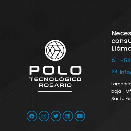
Neces
consu
Llám
+54
inf
Lamadrid 
baja - Of
Santa Fe