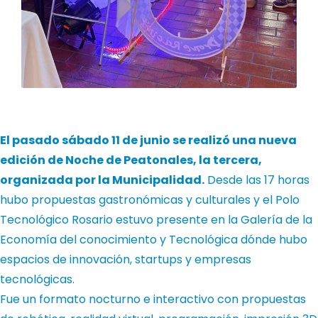
El pasado sábado 11 de junio se realizó una nueva
edición de Noche de Peatonales, la tercera,
organizada por la Municipalidad.
Desde las 17 horas
hubo propuestas gastronómicas y culturales y el Polo
Tecnológico Rosario estuvo presente en la Galería de la
Economía del conocimiento y Tecnológica dónde hubo
espacios de innovación, startups y empresas
tecnológicas.
Fue un formato nocturno e interactivo con propuestas