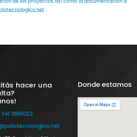
ación de los proyectos, así como la documentación a
otecnologico.net
Donde estamos
itás hacer una
lta?
anos!
 341 3861022
o@polotecnologico.net