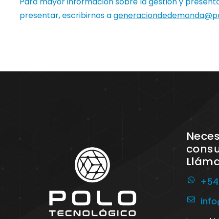
Para mayor información sobre la gestión y present
presentar, escribirnos a
generaciondedemanda@pol
Neces
consu
Llám
+54
inf