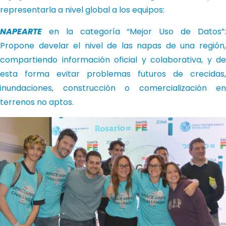
representarla a nivel global a los equipos:
NAPEARTE
en la categoría “Mejor Uso de Datos”:
Propone develar el nivel de las napas de una región,
compartiendo información oficial y colaborativa, y de
esta forma evitar problemas futuros de crecidas,
inundaciones, construcción o comercialización en
terrenos no aptos.