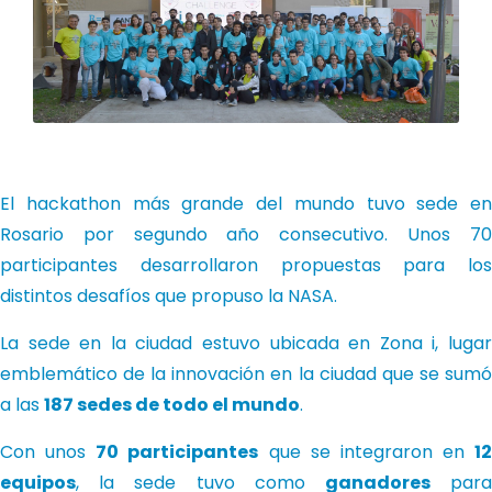
El hackathon más grande del mundo tuvo sede en
Rosario por segundo año consecutivo. Unos 70
participantes desarrollaron propuestas para los
distintos desafíos que propuso la NASA.
La sede en la ciudad estuvo ubicada en
Zona i
, luga
emblemático de la innovación en la ciudad que se sumó
a las
187 sedes de todo el mundo
.
Con unos
70 participantes
que se integraron en
12
equipos
, la sede tuvo como
ganadores
par