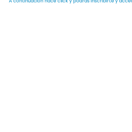
A continuación hace
click
y podrás inscribirte y acce