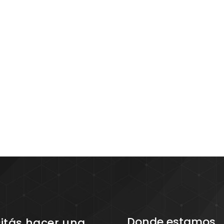
Donde estamos
itás hacer una