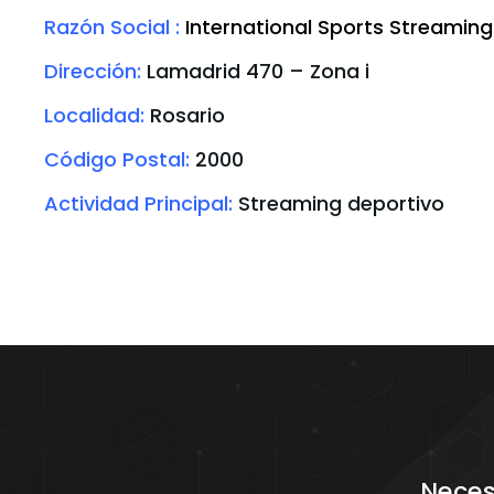
Razón Social :
International Sports Streaming
Dirección:
Lamadrid 470 – Zona i
Localidad:
Rosario
Código Postal:
2000
Actividad Principal:
Streaming deportivo
Neces