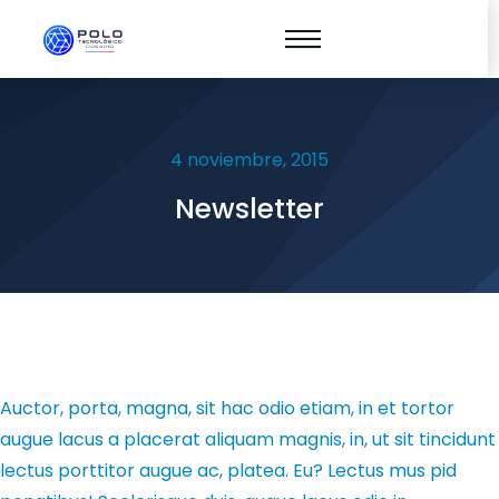
4 noviembre, 2015
Newsletter
Auctor, porta, magna, sit hac odio etiam, in et tortor
augue lacus a placerat aliquam magnis, in, ut sit tincidunt
lectus porttitor augue ac, platea. Eu? Lectus mus pid