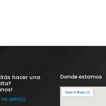
Donde estamos
itás hacer una
lta?
anos!
 341 3861022