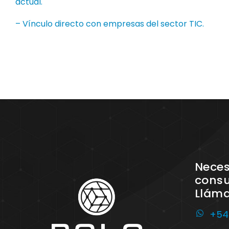
actual.
– Vínculo directo con empresas del sector TIC.
Neces
consu
Llám
+54