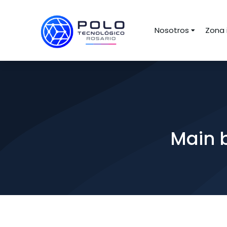
Nosotros
Zona 
Main b