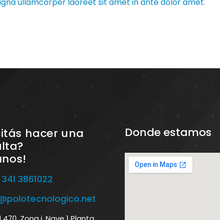
magna ullamcorper laoreet sit amet in ante dolor amet.
Donde estamos
itás hacer una
lta?
anos!
 341 3861022
o@polotecnologico.net
470, Zona i, Nave 1 Planta