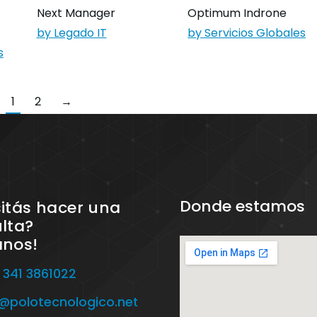
Next Manager
Optimum Indrone
by Legado IT
by Servicios Globales
s
1
2
→
Donde estamos
itás hacer una
lta?
anos!
 341 3861022
o@polotecnologico.net