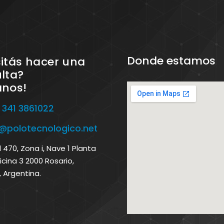
Donde estamos
itás hacer una
lta?
anos!
 341 3861022
o@polotecnologico.net
470, Zona i, Nave 1 Planta
icina 3 2000 Rosario,
, Argentina.