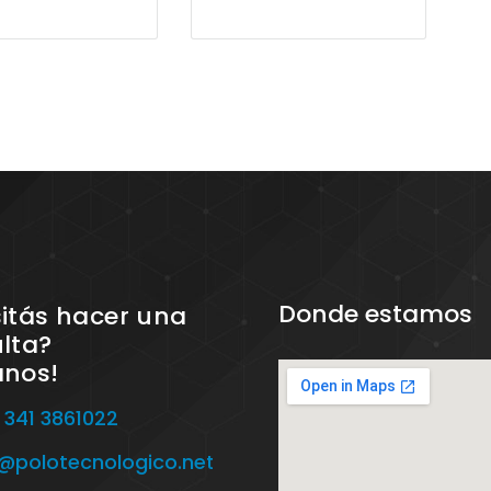
Donde estamos
itás hacer una
lta?
anos!
 341 3861022
o@polotecnologico.net