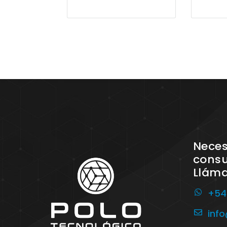
Neces
consu
Llám
+54
inf