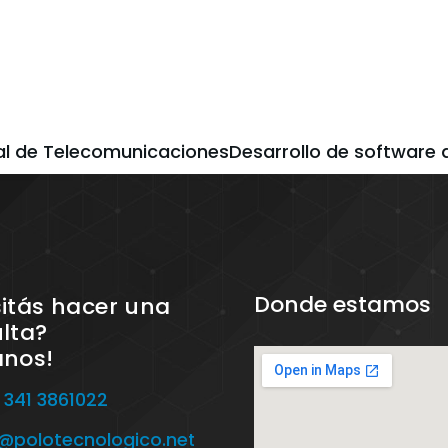
ral de TelecomunicacionesDesarrollo de software
Donde estamos
itás hacer una
lta?
anos!
 341 3861022
o@polotecnologico.net