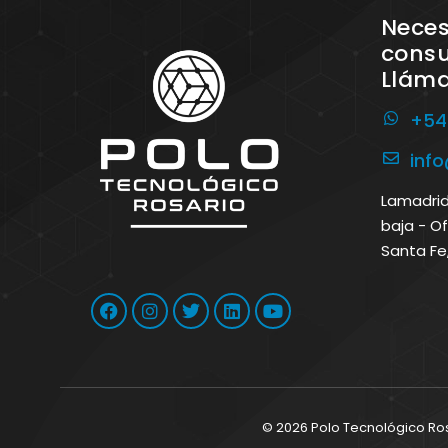
Neces
consu
Llám
+54
inf
Lamadrid 
baja - Of
Santa Fe
© 2026 Polo Tecnológico Ro