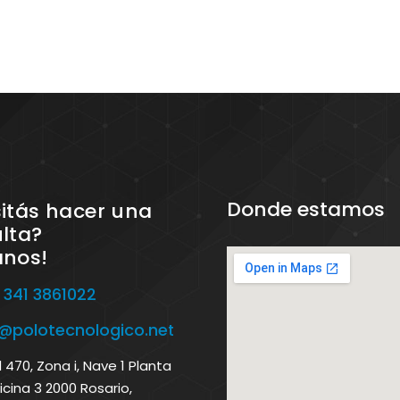
Donde estamos
itás hacer una
lta?
anos!
 341 3861022
o@polotecnologico.net
470, Zona i, Nave 1 Planta
icina 3 2000 Rosario,