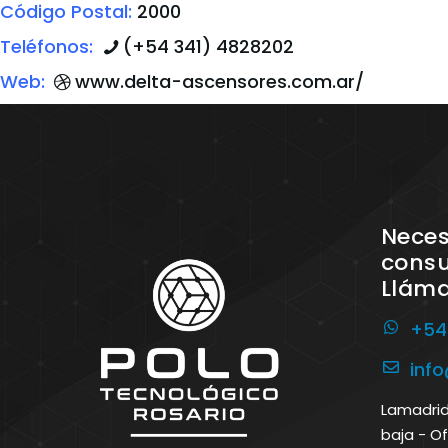
Código Postal:
2000
Teléfonos:
(+54 341) 4828202
Web:
www.delta-ascensores.com.ar/
Neces
consu
Llám
+54
inf
Lamadrid 
baja - Of