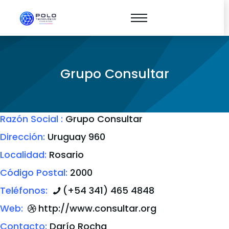
Grupo Consultar
Razón Social :
Grupo Consultar
Dirección:
Uruguay 960
Localidad:
Rosario
Código Postal:
2000
Teléfonos:
(+54 341) 465 4848
Web:
http://www.consultar.org
Contacto:
Darío Rocha