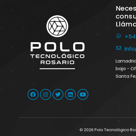
Neces
consu
Llám
+54
inf
Lamadrid 
baja - Of
Santa Fe
© 2026 Polo Tecnológico Ro