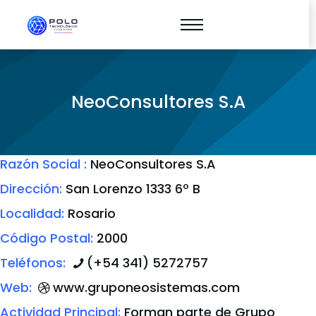
NeoConsultores S.A
Razón Social :
NeoConsultores S.A
Dirección:
San Lorenzo 1333 6º B
Localidad:
Rosario
Código Postal:
2000
Teléfonos:
(+54 341) 5272757
Web:
www.gruponeosistemas.com
Actividad Principal:
Forman parte de Grupo