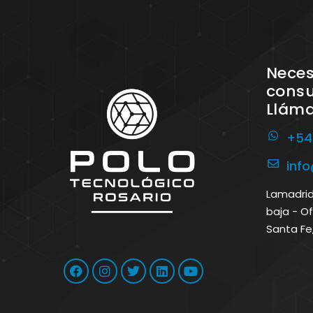
Neces
consu
Llám
+54
inf
Lamadrid 
baja - Of
Santa Fe