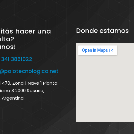
Donde estamos
itás hacer una
lta?
anos!
 341 3861022
o@polotecnologico.net
470, Zona i, Nave 1 Planta
icina 3 2000 Rosario,
, Argentina.