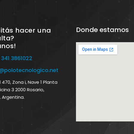
Donde estamos
itás hacer una
lta?
anos!
 341 3861022
o@polotecnologico.net
470, Zona i, Nave 1 Planta
icina 3 2000 Rosario,
, Argentina.