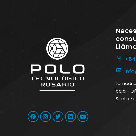
Neces
consu
Llám
+54
inf
Lamadrid 
baja - Of
Santa Fe