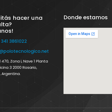
Donde estamos
itás hacer una
lta?
anos!
 341 3861022
o@polotecnologico.net
470, Zona i, Nave 1 Planta
icina 3 2000 Rosario,
, Argentina.