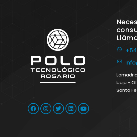
Neces
consu
Llám
+54
inf
Lamadrid 
baja - Of
Santa Fe