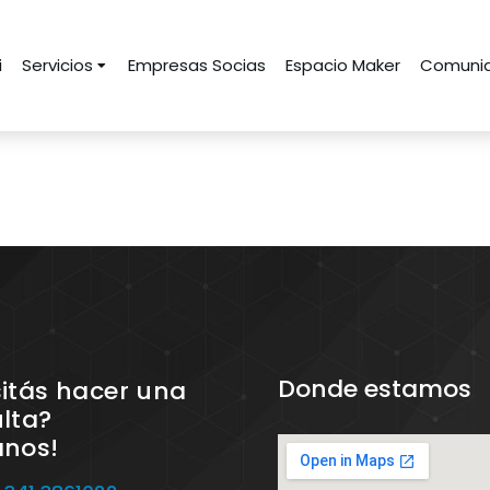
i
Servicios
Empresas Socias
Espacio Maker
Comunid
Donde estamos
itás hacer una
lta?
anos!