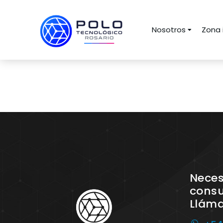
Nosotros
Zona 
Neces
consu
Llám