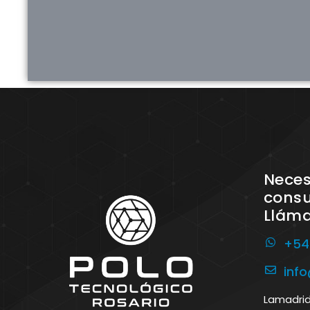
Neces
consu
Llám
+54
inf
Lamadrid 