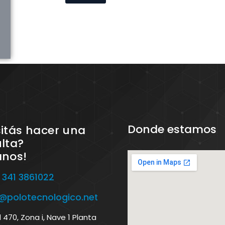
Donde estamos
itás hacer una
lta?
anos!
 341 3861022
o@polotecnologico.net
470, Zona i, Nave 1 Planta