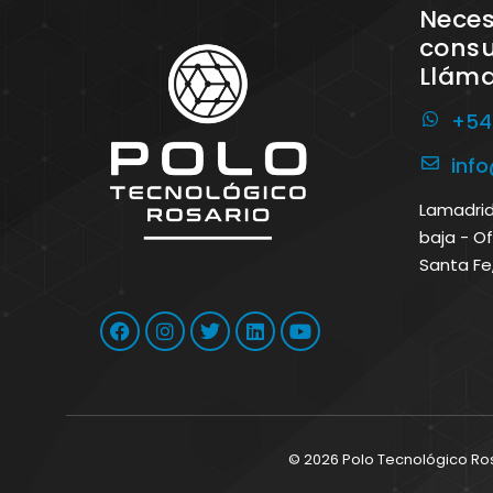
Neces
consu
Llám
+54
inf
Lamadrid 
baja - Of
Santa Fe
© 2026 Polo Tecnológico Ro