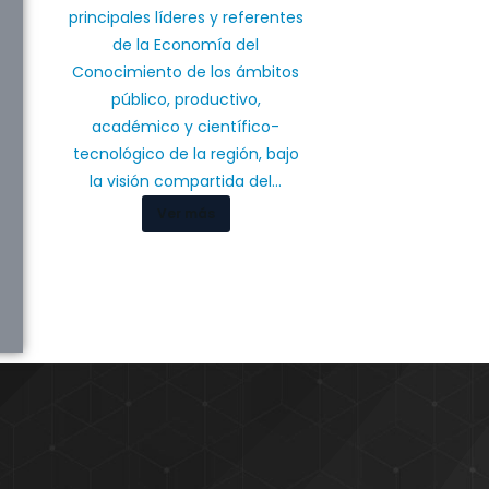
principales líderes y referentes
de la Economía del
Conocimiento de los ámbitos
público, productivo,
académico y científico-
tecnológico de la región, bajo
la visión compartida del…
Ver más