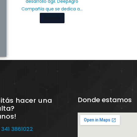
desarrollo ágil. DeepAgro
Compañía que se dedica a…
Ver más
Donde estamos
itás hacer una
lta?
anos!
 341 3861022