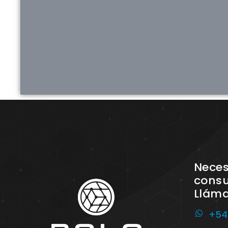
Neces
consu
Llám
+54