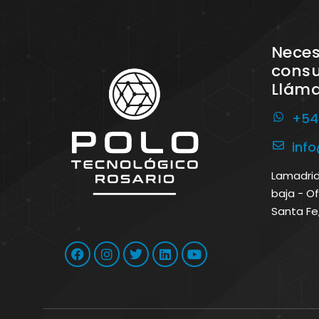
Neces
consu
Llám
+54
inf
Lamadrid 
baja - Of
Santa Fe