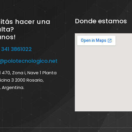
Donde estamos
itás hacer una
lta?
anos!
 341 3861022
o@polotecnologico.net
470, Zona i, Nave 1 Planta
icina 3 2000 Rosario,
, Argentina.