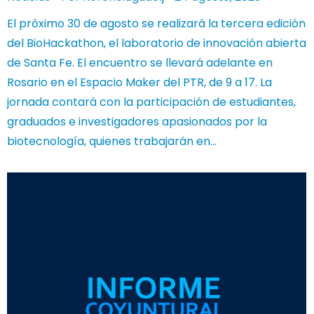
El próximo 30 de agosto se realizará la tercera edición
del BioHackathon, el laboratorio de innovación abierta
de Santa Fe. El encuentro se llevará adelante en
Rosario en el Espacio Maker del PTR, de 9 a 17. La
jornada contará con la participación de estudiantes,
graduados e investigadores apasionados por la
biotecnología, quienes trabajarán en…