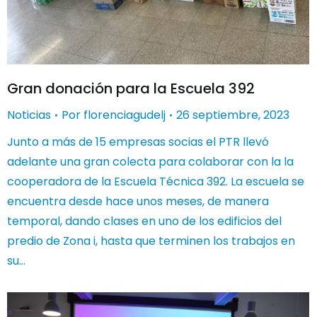
Gran donación para la Escuela 392
Noticias
Por
florenciagudelj
26 septiembre, 2023
Junto a más de 15 empresas socias el PTR llevó
adelante una gran colecta para colaborar con la la
cooperadora de la Escuela Técnica 392. La escuela se
encuentra desde hace unos meses, de manera
temporal, dando clases en uno de los edificios del
predio de Zona i, hasta que terminen los trabajos en
su…