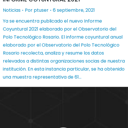
Noticias
Por
ptuser
6 septiembre, 2021
Ya se encuentra publicado el nuevo Informe
Coyuntural 2021 elaborado por el Observatorio del
Polo Tecnológico Rosario. El informe coyuntural anual
elaborado por el Observatorio del Polo Tecnológico
Rosario recolecta, analiza y resume los datos
relevados a distintas organizaciones socias de nuestra
institución. En esta instancia particular, se ha obtenido
una muestra representativa de 61…