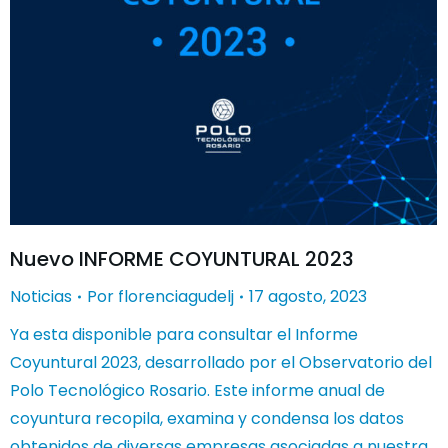
Nuevo INFORME COYUNTURAL 2023
Noticias
Por
florenciagudelj
17 agosto, 2023
Ya esta disponible para consultar el Informe
Coyuntural 2023, desarrollado por el Observatorio del
Polo Tecnológico Rosario. Este informe anual de
coyuntura recopila, examina y condensa los datos
obtenidos de diversas empresas asociadas a nuestra