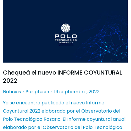
Chequeá el nuevo INFORME COYUNTURAL
2022
Noticias
Por
ptuser
19 septiembre, 2022
Ya se encuentra publicado el nuevo Informe
Coyuntural 2022 elaborado por el Observatorio del
Polo Tecnológico Rosario. El informe coyuntural anual
elaborado por el Observatorio del Polo Tecnológico