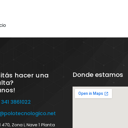
cio
Donde estamos
itás hacer una
lta?
anos!
 341 3861022
o@polotecnologico.net
470, Zona i, Nave 1 Planta