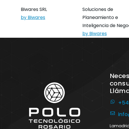
Biwares SRL
Soluciones de
by Biwares
Planeamiento e
Inteligencia de Nego
by Biwares
Neces
consu
Llám
+54
inf
Lamadrid 