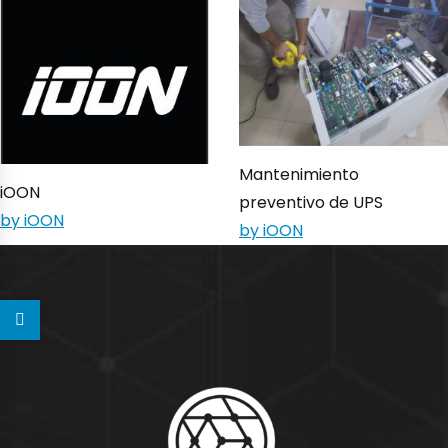
Mantenimiento
iOON
preventivo de UPS
by iOON
by iOON