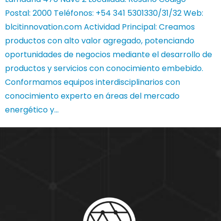
Postal: 2000 Teléfonos: +54 341 5301330/31/32 Web:
blcitinnovation.com Actividad Principal: Creamos
productos con alto valor agregado, potenciando
oportunidades de negocios mediante el desarrollo de
productos y servicios con conocimiento embebido.
Conformamos equipos interdisciplinarios con
conocimiento experto en áreas del mercado
energético y…