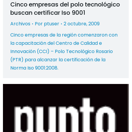
Cinco empresas del polo tecnológico
buscan certificar Iso 9001
Archivos
Por
ptuser
2 octubre, 2009
Cinco empresas de la región comenzaron con
la capacitación del Centro de Calidad e
Innovación (CCI) – Polo Tecnológico Rosario
(PTR) para alcanzar la certificación de la
Norma Iso 9001:2008.