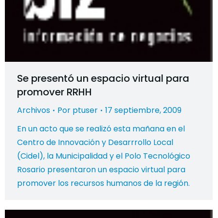
Se presentó un espacio virtual para
promover RRHH
Archivos
Por
ptuser
17 septiembre, 2009
En un acto que se realizó esta mañana en el
Centro de Innovación y Desarrrollo Local
(Cidel), la Municipalidad y el Polo Tecnológico
Rosario presentaron un espacio virtual para
promover los recursos humanos de la región.