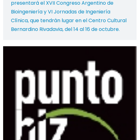
presentará el XVII Congreso Argentino de
Bioingeniería y VI Jornadas de Ingeniería
Clínica, que tendrán lugar en el Centro Cultural
Bernardino Rivadavia, del 14 al 16 de octubre.