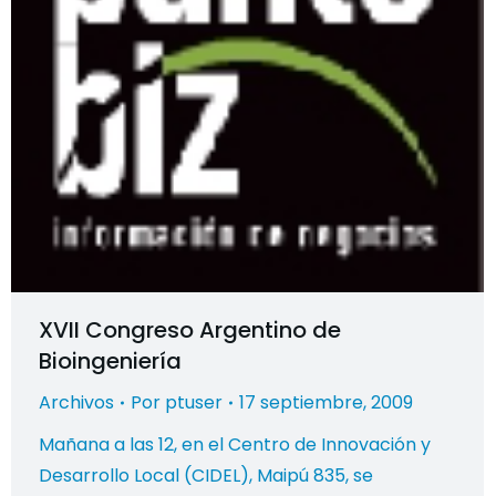
XVII Congreso Argentino de
Bioingeniería
Archivos
Por
ptuser
17 septiembre, 2009
Mañana a las 12, en el Centro de Innovación y
Desarrollo Local (CIDEL), Maipú 835, se