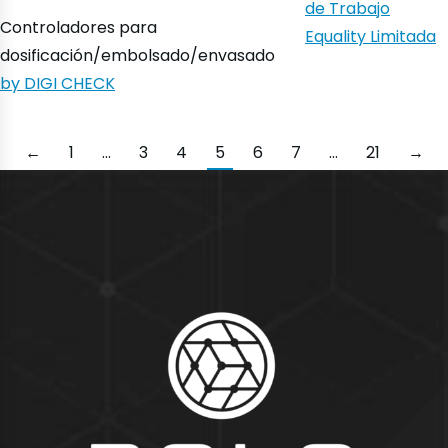
de Trabajo
Controladores para
Equality Limitada
dosificación/embolsado/envasado
by DIGI CHECK
←
1
…
3
4
5
6
7
…
21
→