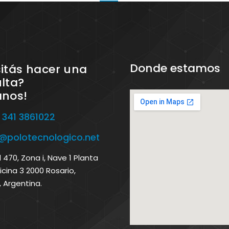
Donde estamos
itás hacer una
lta?
anos!
 341 3861022
o@polotecnologico.net
470, Zona i, Nave 1 Planta
icina 3 2000 Rosario,
, Argentina.