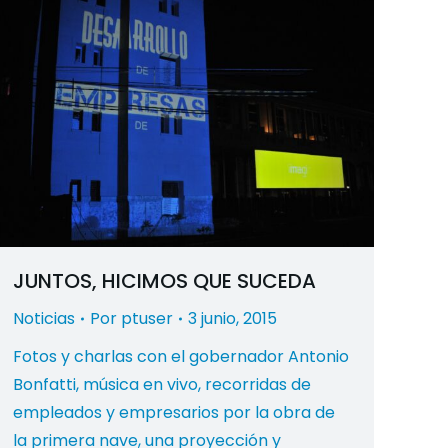
JUNTOS, HICIMOS QUE SUCEDA
Noticias
Por
ptuser
3 junio, 2015
Fotos y charlas con el gobernador Antonio
Bonfatti, música en vivo, recorridas de
empleados y empresarios por la obra de
la primera nave, una proyección y