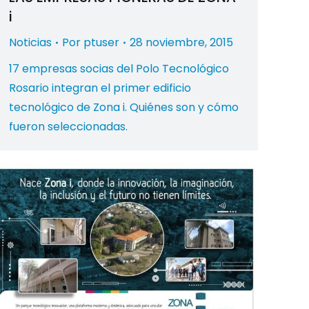
i
Noticias
Por
ptuser
28 noviembre, 2015
17 empresas socias del Polo Tecnológico
Rosario integran el primer edificio
tecnológico de Zona i. Quiénes son y cómo
fueron seleccionadas.