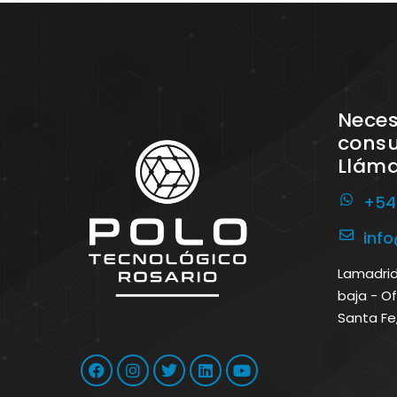
Neces
consu
Llám
+54
inf
Lamadrid 
baja - Of
Santa Fe