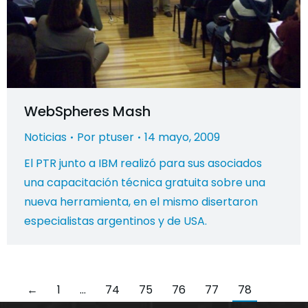
WebSpheres Mash
Noticias
Por
ptuser
14 mayo, 2009
El PTR junto a IBM realizó para sus asociados
una capacitación técnica gratuita sobre una
nueva herramienta, en el mismo disertaron
especialistas argentinos y de USA.
←
1
…
74
75
76
77
78