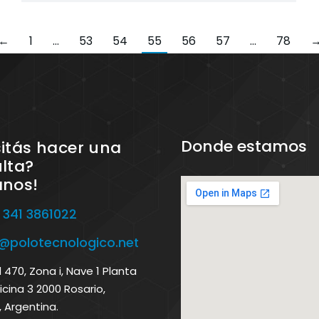
←
1
…
53
54
55
56
57
…
78
Donde estamos
itás hacer una
lta?
anos!
 341 3861022
o@polotecnologico.net
470, Zona i, Nave 1 Planta
icina 3 2000 Rosario,
, Argentina.