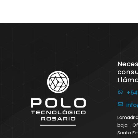
Neces
consu
Llám
+54
inf
Lamadrid 
baja - Of
Santa Fe