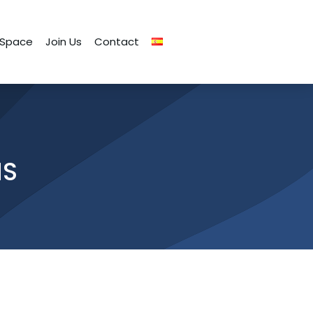
 Space
Join Us
Contact
NS