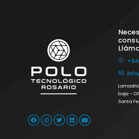
Neces
consu
Llám
+54
inf
Lamadrid 
baja - Of
Santa Fe