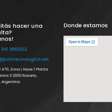
Donde estamos
itás hacer una
lta?
anos!
 341 3861022
o@polotecnologico.net
470, Zona i, Nave 1 Planta
icina 3 2000 Rosario,
, Argentina.