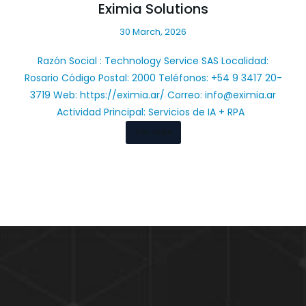
Eximia Solutions
30 March, 2026
Razón Social : Technology Service SAS Localidad:
Rosario Código Postal: 2000 Teléfonos: +54 9 3417 20-
3719 Web: https://eximia.ar/ Correo:
info@eximia.ar
Actividad Principal: Servicios de IA + RPA
Ver más