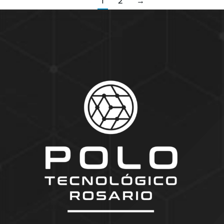
1
2
→